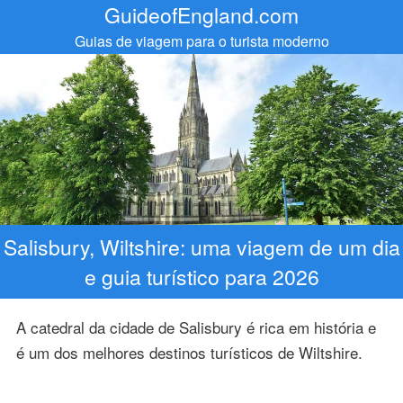
GuideofEngland.com
Guias de viagem para o turista moderno
Salisbury, Wiltshire: uma viagem de um dia
e guia turístico para 2026
A catedral da cidade de Salisbury é rica em história e
é um dos melhores destinos turísticos de Wiltshire.