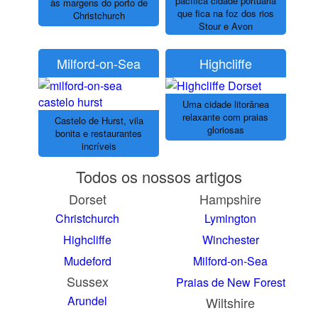
pacífica cidade portuária
às margens do porto de
que fica na foz dos rios
Christchurch
Stour e Avon
Milford-on-Sea
Highcliffe
Uma cidade litorânea
relaxante com praias
Castelo de Hurst, vila
gloriosas
bonita e restaurantes
incríveis
Todos os nossos artigos
Dorset
Hampshire
Christchurch
Lymington
Highcliffe
Winchester
Mudeford
Milford-on-Sea
Sussex
Praias de New Forest
Arundel
Wiltshire